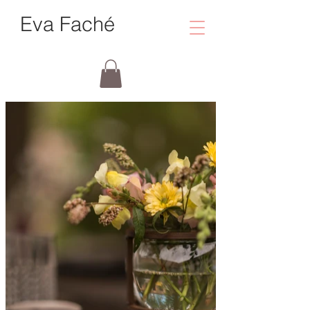
Eva Faché